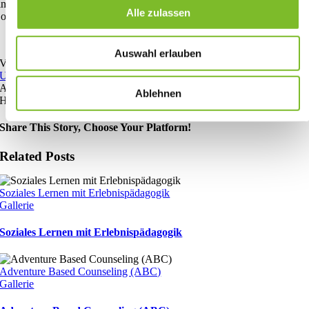
ine Wolke von Fledermäusen sah. Es war, als stiegen sie aus dem
Alle zulassen
oden, Millionen von Fledermäusen. Sie kamen aus meiner Grotte!“
Auswahl erlauben
Von
Erlebnistage Blog
Published On: 27. Juni 2023
Kategorien:
Uncategorized
Kommentare deaktiviert
für Eingänge, Übergänge,
Ausgänge – Gedankensplitter aus 30 Jahren
Ablehnen
Höhlenforschung
Schlagwörter:
Erlebnispädagogik
,
Werner Michl
Share This Story, Choose Your Platform!
Related Posts
Soziales Lernen mit Erlebnispädagogik
Gallerie
Soziales Lernen mit Erlebnispädagogik
Adventure Based Counseling (ABC)
Gallerie