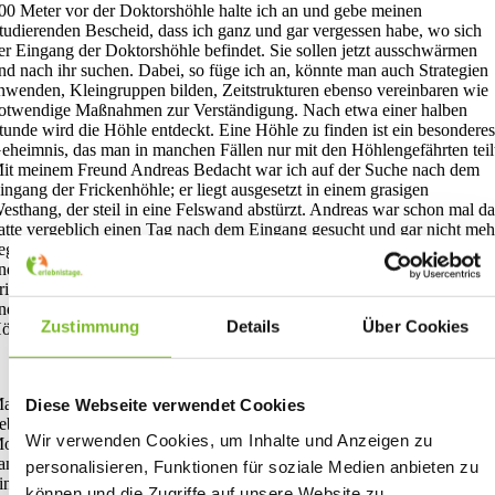
00 Meter vor der Doktorshöhle halte ich an und gebe meinen
tudierenden Bescheid, dass ich ganz und gar vergessen habe, wo sich
er Eingang der Doktorshöhle befindet. Sie sollen jetzt ausschwärmen
nd nach ihr suchen. Dabei, so füge ich an, könnte man auch Strategien
nwenden, Kleingruppen bilden, Zeitstrukturen ebenso vereinbaren wie
otwendige Maßnahmen zur Verständigung. Nach etwa einer halben
tunde wird die Höhle entdeckt. Eine Höhle zu finden ist ein besondere
eheimnis, das man in manchen Fällen nur mit den Höhlengefährten teil
it meinem Freund Andreas Bedacht war ich auf der Suche nach dem
ingang der Frickenhöhle; er liegt ausgesetzt in einem grasigen
esthang, der steil in eine Felswand abstürzt. Andreas war schon mal da
atte vergeblich einen Tag nach dem Eingang gesucht und gar nicht meh
eglaubt, dass sich der Eingang in der Nähe dieses Grashangs befinde,
nd zwischendurch kamen ihm wohl Zweifel, ob nicht die ganze
rickenhöhle ein Fiktion sei. Wir hatten an diesem Tag sehr schnell Erfo
nd konnten, da der Wasserstand sehr niedrig war, weit in das
Zustimmung
Details
Über Cookies
öhlensystem vordringen.
ax Frisch beschreibt in seinem Roman „Stiller“ (1975, 158f) eine solc
Diese Webseite verwendet Cookies
ieberhafte Suche nach einem Höhleneingang: „Natürlich ritt ich schon 
Wir verwenden Cookies, um Inhalte und Anzeigen zu
orgengrauen (in einem großen Bogen, damit man mir nicht auf die Sp
am) wieder zu meiner Grotte, ausgerüstet mit einer Laterne, um in ihre
personalisieren, Funktionen für soziale Medien anbieten zu
insternis eindringen zu können, und war auf allerlei gefaßt, bloß nicht
können und die Zugriffe auf unsere Website zu