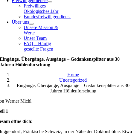
Freiwilligendienste
Freiwilliges
Ökologisches Jahr
Bundesfreiwilligendienst
Über uns
Unsere Mission &
Werte
Unser Team
FAQ – Häufig
gestellte Fragen
Eingänge, Übergänge, Ausgänge – Gedankensplitter aus 30
Jahren Höhlenforschung
Home
Uncategorized
Eingänge, Übergänge, Ausgänge – Gedankensplitter aus 30
Jahren Höhlenforschung
on Werner Michl
eil 1
esam öffne dich!
uggendorf, Fränkische Schweiz, in der Nähe der Doktorshöhle. Etwa