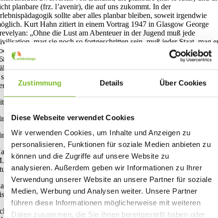
icht planbare (frz. l’avenir), die auf uns zukommt. In der
rlebnispädagogik sollte aber alles planbar bleiben, soweit irgendwie
öglich. Kurt Hahn zitiert in einem Vortrag 1947 in Glasgow George
revelyan: „Ohne die Lust am Abenteuer in der Jugend muß jede
ivilisation, mag sie noch so fortgeschritten sein, muß jeder Staat, mag e
och so wohlgeordnet sein, dahinschwinden und welken.“ (Hahn, 1947,
68). Daher führt der Begriff der Abenteuerpädagogik → auf die falsche
ährte, wenngleich er auch in Deutschland immer wieder verwendet wir
 siehe den Masterstudiengang „Abenteuer- und Erlebnispädagogik“ an
Zustimmung
Details
Über Cookies
er Universität Marburg.
iteratur / Quellen:
Diese Webseite verwendet Cookies
ünger, E. (1980). Annäherungen. Drogen und Rausch. Berlin: Ullstein.
Wir verwenden Cookies, um Inhalte und Anzeigen zu
ünger, E. (2010). Das abenteuerliche Herz. Stuttgart: reclam.
personalisieren, Funktionen für soziale Medien anbieten zu
ahn, K. (1947). Über Abenteuerlust und Charakterbildung. In M. Knol
können und die Zugriffe auf unsere Website zu
. (Hrsg.), (1998), Kurt Hahn. Reform mit Augenmaß (266-272).
analysieren. Außerdem geben wir Informationen zu Ihrer
tuttgart: Klett Cotta.
Verwendung unserer Website an unsere Partner für soziale
ansmayer, C. (2014). Geständnisse eines Touristen. Frankfurt a. M.:
Medien, Werbung und Analysen weiter. Unsere Partner
ischer TB.
führen diese Informationen möglicherweise mit weiteren
choch, B. (2004). Bernhard Schoch interviewt Hans Thiersch.
Daten zusammen, die Sie ihnen bereitgestellt haben oder