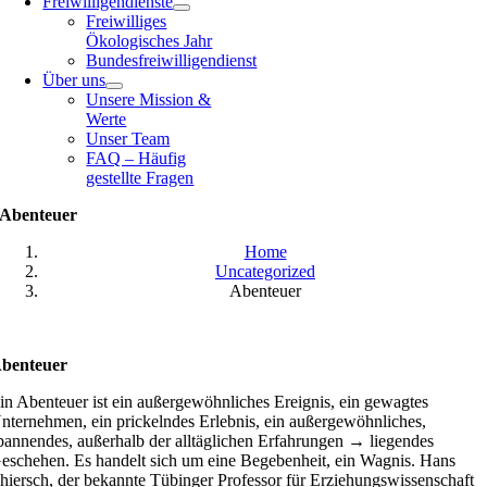
Freiwilligendienste
Freiwilliges
Ökologisches Jahr
Bundesfreiwilligendienst
Über uns
Unsere Mission &
Werte
Unser Team
FAQ – Häufig
gestellte Fragen
Abenteuer
Home
Uncategorized
Abenteuer
benteuer
in Abenteuer ist ein außergewöhnliches Ereignis, ein gewagtes
nternehmen, ein prickelndes Erlebnis, ein außergewöhnliches,
pannendes, außerhalb der alltäglichen Erfahrungen → liegendes
eschehen. Es handelt sich um eine Begebenheit, ein Wagnis. Hans
hiersch, der bekannte Tübinger Professor für Erziehungswissenschaft