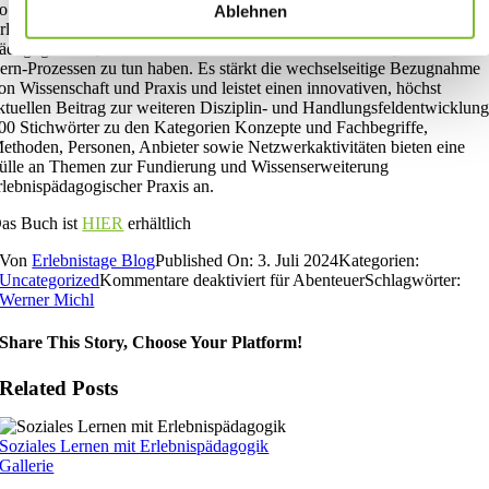
o richtet sich das Buch an wissenschaftlich und praktisch tätige
Ablehnen
rlebnispädagog*innen, aber auch an Sozialarbeiter*innen,
ädagog*innen, Lehrer*innen und alle anderen Fachkräfte, die mit Lehr
ern-Prozessen zu tun haben. Es stärkt die wechselseitige Bezugnahme
on Wissenschaft und Praxis und leistet einen innovativen, höchst
ktuellen Beitrag zur weiteren Disziplin- und Handlungsfeldentwicklung
00 Stichwörter zu den Kategorien Konzepte und Fachbegriffe,
ethoden, Personen, Anbieter sowie Netzwerkaktivitäten bieten eine
ülle an Themen zur Fundierung und Wissenserweiterung
rlebnispädagogischer Praxis an.
as Buch ist
HIER
erhältlich
Von
Erlebnistage Blog
Published On: 3. Juli 2024
Kategorien:
Uncategorized
Kommentare deaktiviert
für Abenteuer
Schlagwörter:
Werner Michl
Share This Story, Choose Your Platform!
Related Posts
Soziales Lernen mit Erlebnispädagogik
Gallerie