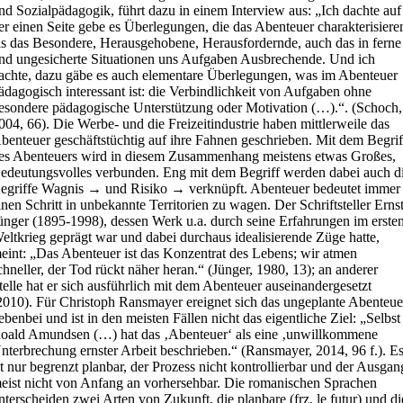
nd Sozialpädagogik, führt dazu in einem Interview aus: „Ich dachte auf
er einen Seite gebe es Überlegungen, die das Abenteuer charakterisiere
ls das Besondere, Herausgehobene, Herausfordernde, auch das in ferne
nd ungesicherte Situationen uns Aufgaben Ausbrechende. Und ich
achte, dazu gäbe es auch elementare Überlegungen, was im Abenteuer
ädagogisch interessant ist: die Verbindlichkeit von Aufgaben ohne
esondere pädagogische Unterstützung oder Motivation (…).“. (Schoch,
004, 66). Die Werbe- und die Freizeitindustrie haben mittlerweile das
benteuer geschäftstüchtig auf ihre Fahnen geschrieben. Mit dem Begrif
es Abenteuers wird in diesem Zusammenhang meistens etwas Großes,
edeutungsvolles verbunden. Eng mit dem Begriff werden dabei auch d
egriffe Wagnis → und Risiko → verknüpft. Abenteuer bedeutet immer
inen Schritt in unbekannte Territorien zu wagen. Der Schriftsteller Erns
ünger (1895-1998), dessen Werk u.a. durch seine Erfahrungen im erste
eltkrieg geprägt war und dabei durchaus idealisierende Züge hatte,
eint: „Das Abenteuer ist das Konzentrat des Lebens; wir atmen
chneller, der Tod rückt näher heran.“ (Jünger, 1980, 13); an anderer
telle hat er sich ausführlich mit dem Abenteuer auseinandergesetzt
2010). Für Christoph Ransmayer ereignet sich das ungeplante Abenteue
ebenbei und ist in den meisten Fällen nicht das eigentliche Ziel: „Selbst
oald Amundsen (…) hat das ‚Abenteuer‘ als eine ‚unwillkommene
nterbrechung ernster Arbeit beschrieben.“ (Ransmayer, 2014, 96 f.). E
st nur begrenzt planbar, der Prozess nicht kontrollierbar und der Ausgan
eist nicht von Anfang an vorhersehbar. Die romanischen Sprachen
nterscheiden zwei Arten von Zukunft, die planbare (frz. le futur) und di