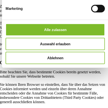
Zurzeit liegt kein Angemessenheitsbeschluss gem. Art. 45 DSGVO
Marketing
vor, noch können geeignete Garantien gem. Art. 46 DSGVO
angeboten werden.
Teilweise haben sich amerikanische Unternehmen dazu erklärt die
Standardvertragsklauseln für die Übermittlung personenbezogener
Alle zulassen
Daten in Drittländer nach der Richtlinie 2016/679 (Standard
Contractual Clauses – SCC) einzuhalten.
Auswahl erlauben
Wir weisen darauf hin, dass im Falle der Nichteinhaltung der
vorerwähnten Standardvertragsklauseln die Rechtsgrundlage Ihre
ausdrückliche Einwilligung, gem. Art. 49 Abs. 1 lit. a DSGVO ist.
Ablehnen
Cookies deaktivieren
Bitte beachten Sie, dass bestimmte Cookies bereits gesetzt werden,
sobald Sie unsere Webseite betreten.
Sie können Ihren Browser so einstellen, dass Sie über das Setzen von
Cookies informiert werden und einzeln über deren Annahme
entscheiden oder die Annahme von Cookies für bestimmte Fälle,
insbesondere Cookies von Drittanbietern (Third Party Cookies) oder
generell ausschließen können.