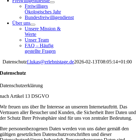
Freiwilligendienste
Freiwilliges
Ökologisches Jahr
Bundesfreiwilligendienst
Über uns
Unsere Mission &
Werte
Unser Team
FAQ – Häufig
gestellte Fragen
Datenschutz
f.lukas@erlebnistage.de
2026-02-13T08:05:14+01:00
Datenschutz
Datenschutzerklärung
nach Artikel 13 DSGVO
Wir freuen uns über Ihr Interesse an unserem Internetauftritt. Das
Vertrauen aller Besucher und Kunden, die Sicherheit Ihrer Daten und
der Schutz Ihrer Privatsphäre sind für uns von zentraler Bedeutung.
Ihre personenbezogenen Daten werden von uns daher gemäß den
gültigen gesetzlichen Datenschutzvorschriften und dieser
Datenschutzerklärung behandelt. Personenbezogene Daten sind