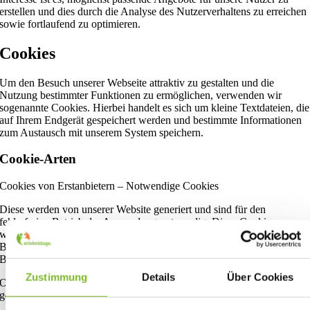
erstellen und dies durch die Analyse des Nutzerverhaltens zu erreichen
sowie fortlaufend zu optimieren.
Cookies
Um den Besuch unserer Webseite attraktiv zu gestalten und die
Nutzung bestimmter Funktionen zu ermöglichen, verwenden wir
sogenannte Cookies. Hierbei handelt es sich um kleine Textdateien, die
auf Ihrem Endgerät gespeichert werden und bestimmte Informationen
zum Austausch mit unserem System speichern.
Cookie-Arten
Cookies von Erstanbietern – Notwendige Cookies
Diese werden von unserer Website generiert und sind für den
fehlerfreien Betrieb der Anwendung notwendig. Diese Cookies
werden auch Session-Cookies bzw. transient genannt und werden nach
Beendigung der Browser-Sitzung, also nach dem Schließen des
Browsers, automatisch gelöscht.
Zustimmung
Details
Über Cookies
Ohne diese Cookies ist der fehlerfreie Betrieb der Website nicht
gewährleistet.