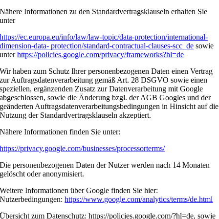
Nähere Informationen zu den Standardvertragsklauseln erhalten Sie
unter
https://ec.europa.eu/info/law/law-topic/data-protection/international-
dimension-data- protection/standard-contractual-clauses-scc_de
sowie
unter
https://policies.google.com/privacy/frameworks?hl=de
Wir haben zum Schutz Ihrer personenbezogenen Daten einen Vertrag
zur Auftragsdatenverarbeitung gemäß Art. 28 DSGVO sowie einen
speziellen, ergänzenden Zusatz zur Datenverarbeitung mit Google
abgeschlossen, sowie die Änderung bzgl. der AGB Googles und der
geänderten Auftragsdatenverarbeitungsbedingungen in Hinsicht auf die
Nutzung der Standardvertragsklauseln akzeptiert.
Nähere Informationen finden Sie unter:
https://privacy.google.com/businesses/processorterms/
Die personenbezogenen Daten der Nutzer werden nach 14 Monaten
gelöscht oder anonymisiert.
Weitere Informationen über Google finden Sie hier:
Nutzerbedingungen:
https://www.google.com/analytics/terms/de.html
Übersicht zum Datenschutz: https://policies.google.com/?hl=de, sowie