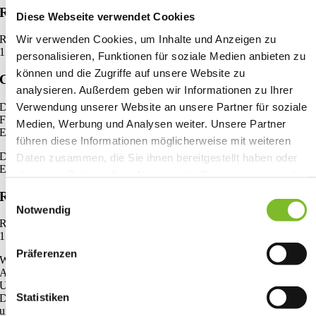
Rechtsgrundlage
Diese Webseite verwendet Cookies
Wir verwenden Cookies, um Inhalte und Anzeigen zu
Rechtsgrundlage der Verarbeitung dieser Daten ist Art. 6 Absatz 1 Satz
1 lit. f DSGVO.
personalisieren, Funktionen für soziale Medien anbieten zu
können und die Zugriffe auf unsere Website zu
Cookies von Drittanbietern
analysieren. Außerdem geben wir Informationen zu Ihrer
Verwendung unserer Website an unsere Partner für soziale
Diese werden von verschiedenen Diensten (z.B. Analysediensten oder
Facebook) gesetzt und speichern einen eindeutigen Bezeichner der ihr
Medien, Werbung und Analysen weiter. Unsere Partner
Endgerät beim nächsten Besuch wiedererkennt (persistent Cookies).
führen diese Informationen möglicherweise mit weiteren
Diese Cookies verbleiben für eine vorgegebene Dauer auf ihrem
Daten zusammen, die Sie ihnen bereitgestellt haben oder
Endgerät. Diese Dauer ist variabel.
die sie im Rahmen Ihrer Nutzung der Dienste gesammelt
haben.
Rechtsgrundlage
Einwilligungsauswahl
Notwendig
Rechtsgrundlage der Verarbeitung dieser Daten ist Art. 6 Absatz 1 Satz
1 lit. a DSGVO.
Präferenzen
Wir weisen darauf hin, dass bei manchen Anbietern, insbesondere
Anbietern aus den USA die Möglichkeit besteht, dass Daten in die
USA übertragen werden und durch US-Behörden verarbeitet werden.
Statistiken
Die USA gelten nach aktueller Rechtslage als unsicheres Drittland mit
unzureichendem Datenschutzniveau.