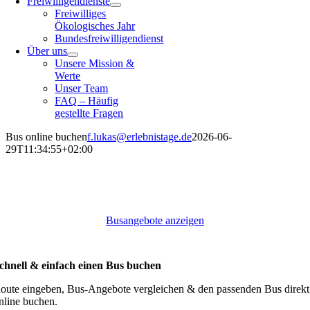
Freiwilligendienste
Freiwilliges
Ökologisches Jahr
Bundesfreiwilligendienst
Über uns
Unsere Mission &
Werte
Unser Team
FAQ – Häufig
gestellte Fragen
Bus online buchen
f.lukas@erlebnistage.de
2026-06-
29T11:34:55+02:00
Bus für Ihre Gruppe gesucht?
Busangebote anzeigen
chnell & einfach einen Bus buchen
oute eingeben, Bus-Angebote vergleichen & den passenden Bus direkt
nline buchen.