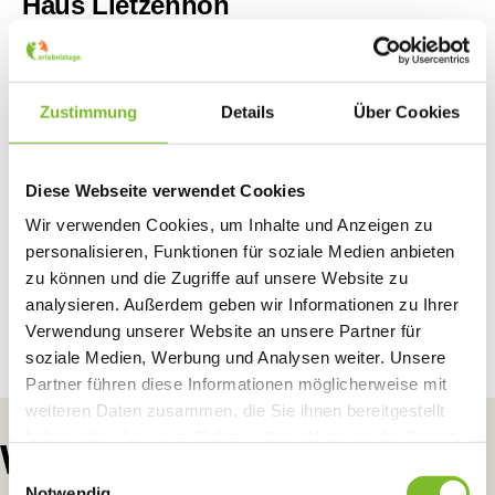
Haus Lietzenhöh
Zustimmung
Details
Über Cookies
34 Betten in 4 EZ, 5 MBZ mit 4 bis 8 Betten
Diese Webseite verwendet Cookies
Terrasse + Grillstelle + Kamin
Wir verwenden Cookies, um Inhalte und Anzeigen zu
personalisieren, Funktionen für soziale Medien anbieten
zu können und die Zugriffe auf unsere Website zu
Mehr erfahren
analysieren. Außerdem geben wir Informationen zu Ihrer
Verwendung unserer Website an unsere Partner für
soziale Medien, Werbung und Analysen weiter. Unsere
Partner führen diese Informationen möglicherweise mit
weiteren Daten zusammen, die Sie ihnen bereitgestellt
haben oder die sie im Rahmen Ihrer Nutzung der Dienste
Wunschaktivitäten
gesammelt haben.
Einwilligungsauswahl
Notwendig