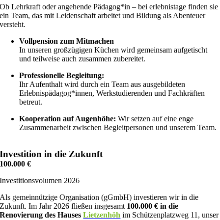
Ob Lehrkraft oder angehende Pädagog*in – bei erlebnistage finden sie
ein Team, das mit Leidenschaft arbeitet und Bildung als Abenteuer
versteht.
Vollpension zum Mitmachen
In unseren großzügigen Küchen wird gemeinsam aufgetischt
und teilweise auch zusammen zubereitet
.
Professionelle Begleitung:
I
hr Aufenthalt wird durch ein Team aus ausgebildeten
Erlebnispädagog*innen, Werkstudierenden und Fachkräften
betreut
.
Kooperation auf Augenhöhe:
Wir setzen auf eine enge
Zusammenarbeit zwischen Begleitpersonen und unserem Team.
Investition in die Zukunft
100.000 €
Investitionsvolumen 2026
Als gemeinnützige Organisation (gGmbH) investieren wir in die
Zukunft
.
Im Jahr 2026 fließen insgesamt
10
0.000 € in die
Renovierung des Hauses
Lietzenhöh
im Schützenplatzweg 11, unser