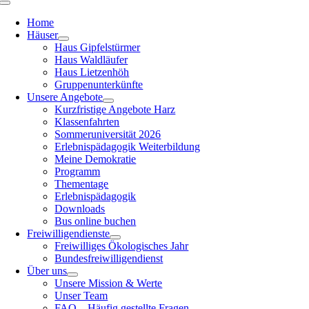
Home
Häuser
Haus Gipfelstürmer
Haus Waldläufer
Haus Lietzenhöh
Gruppenunterkünfte
Unsere Angebote
Kurzfristige Angebote Harz
Klassenfahrten
Sommeruniversität 2026
Erlebnispädagogik Weiterbildung
Meine Demokratie
Programm
Thementage
Erlebnispädagogik
Downloads
Bus online buchen
Freiwilligendienste
Freiwilliges Ökologisches Jahr
Bundesfreiwilligendienst
Über uns
Unsere Mission & Werte
Unser Team
FAQ – Häufig gestellte Fragen