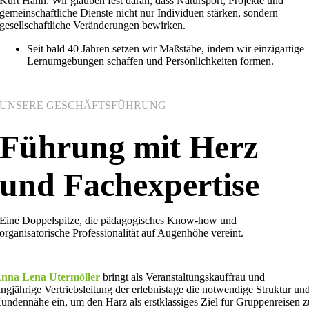
Kurt Hahn. Wir glauben fest daran, dass Natursport, Projekte und
gemeinschaftliche Dienste nicht nur Individuen stärken, sondern
gesellschaftliche Veränderungen bewirken.
Seit bald 40 Jahren setzen wir Maßstäbe, indem wir einzigartige
Lernumgebungen schaffen und Persönlichkeiten formen
.
UNSERE GESCHÄFTSFÜHRUNG
Führung mit Herz
und Fachexpertise
Eine Doppelspitze, die pädagogisches Know-how und
organisatorische Professionalität auf Augenhöhe vereint.
nna Lena Utermöller
bringt als Veranstaltungskauffrau und
angjährige Vertriebsleitung der erlebnistage die notwendige Struktur un
undennähe ein, um den Harz als erstklassiges Ziel für Gruppenreisen z