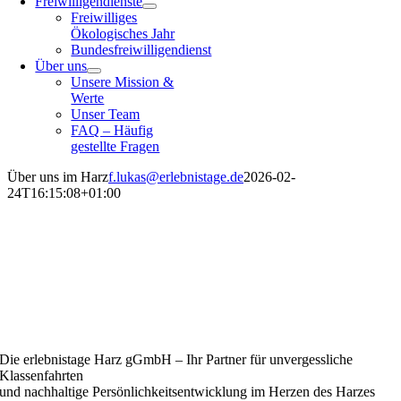
Freiwilligendienste
Freiwilliges
Ökologisches Jahr
Bundesfreiwilligendienst
Über uns
Unsere Mission &
Werte
Unser Team
FAQ – Häufig
gestellte Fragen
Über uns im Harz
f.lukas@erlebnistage.de
2026-02-
24T16:15:08+01:00
ÜBER UNS
Unsere Mission: Bildung und
Gemeinnützigkeit im Harz –
Erlebnispädagogik seit 1986
Die erlebnistage Harz gGmbH – Ihr Partner für unvergessliche
Klassenfahrten
und nachhaltige Persönlichkeitsentwicklung im Herzen des Harzes