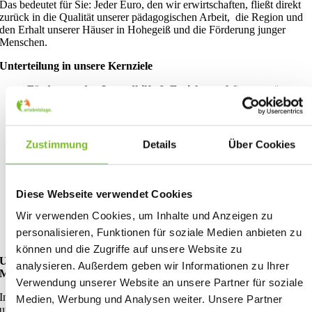
Das bedeutet für Sie: Jeder Euro, den wir erwirtschaften, fließt direkt
zurück in die Qualität unserer pädagogischen Arbeit, die Region und
den Erhalt unserer Häuser in Hohegeiß und die Förderung junger
Menschen.
Unterteilung in unsere Kernziele
Förderung der Jugendhilfe & Erziehung:
Wir unterstützen
Kinder, Jugendliche und Erwachsene in ihrer persönlichen
Entwicklung und bieten Raum für lebenslanges,
erfahrungsorientiertes Lernen.
Zustimmung
Details
Über Cookies
Wissenschaft & Praxis:
Unsere Programme basieren auf einer
engen Verzahnung von wissenschaftlicher Fundierung und
praktischer Erprobung. Dabei arbeiten wir eng mit Hochschulen
zusammen, um die Erlebnispädagogik stetig weiterzuentwickeln.
Diese Webseite verwendet Cookies
Völkerverständigung:
Durch interkulturelles Lernen fördern
Wir verwenden Cookies, um Inhalte und Anzeigen zu
wir den Respekt und das Verständnis füreinander – über
personalisieren, Funktionen für soziale Medien anbieten zu
Grenzen hinweg.
können und die Zugriffe auf unsere Website zu
Unsere Leitprinzipien für Teilnehmer*innen und
analysieren. Außerdem geben wir Informationen zu Ihrer
Mitarbeiter*innen
Verwendung unserer Website an unsere Partner für soziale
In unserer täglichen Arbeit orientieren wir uns an festen Grundsätzen,
Medien, Werbung und Analysen weiter. Unsere Partner
um eine gleichgewichtige Förderung von
Selbst-, Sozial- und