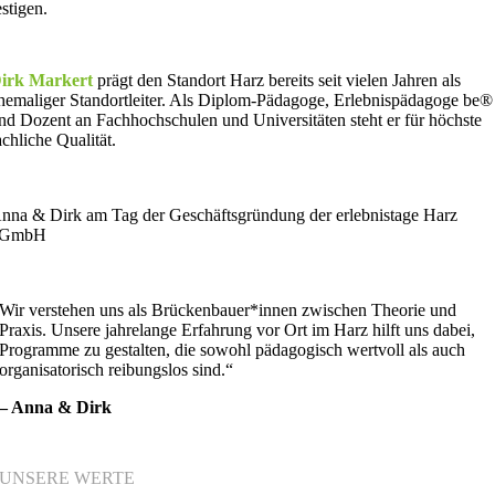
estigen.
irk Markert
prägt den Standort Harz bereits seit vielen Jahren als
hemaliger Standortleiter. Als Diplom-Pädagoge, Erlebnispädagoge be®
nd Dozent an Fachhochschulen und Universitäten steht er für höchste
achliche Qualität.
nna & Dirk am Tag der Geschäftsgründung der erlebnistage Harz
gGmbH
Wir verstehen uns als Brückenbauer*innen zwischen Theorie und
Praxis. Unsere jahrelange Erfahrung vor Ort im Harz hilft uns dabei,
Programme zu gestalten, die sowohl pädagogisch wertvoll als auch
organisatorisch reibungslos sind.“
– Anna & Dirk
UNSERE WERTE