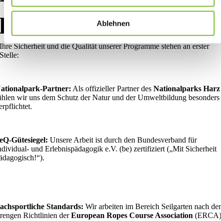
pädagogisch!
Ablehnen
Ihre Sicherheit und die Qualität unserer Programme stehen an erster
Stelle:
ationalpark-Partner:
Als offizieller Partner des
Nationalparks Harz
ühlen wir uns dem Schutz der Natur und der Umweltbildung besonders
erpflichtet.
eQ-Gütesiegel:
Unsere Arbeit ist durch den Bundesverband für
ndividual- und Erlebnispädagogik e.V. (be) zertifiziert („Mit Sicherheit
ädagogisch!“).
achsportliche Standards:
Wir arbeiten im Bereich Seilgarten nach de
trengen Richtlinien der
European Ropes Course Association
(ERCA)