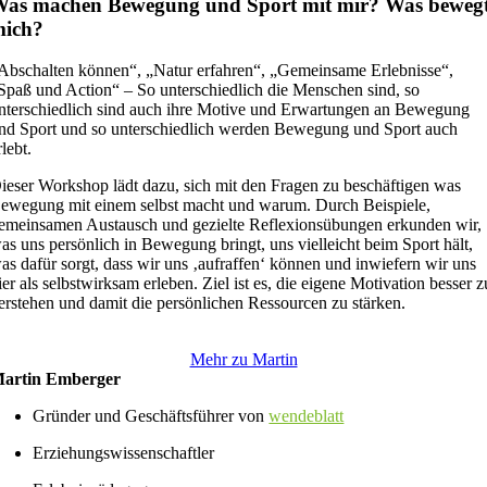
as machen Bewegung und Sport mit mir? Was beweg
mich?
Abschalten können“, „Natur erfahren“, „Gemeinsame Erlebnisse“,
Spaß und Action“ – So unterschiedlich die Menschen sind, so
nterschiedlich sind auch ihre Motive und Erwartungen an Bewegung
nd Sport und so unterschiedlich werden Bewegung und Sport auch
rlebt.
ieser Workshop lädt dazu, sich mit den Fragen zu beschäftigen was
ewegung mit einem selbst macht und warum. Durch Beispiele,
emeinsamen Austausch und gezielte Reflexionsübungen erkunden wir,
as uns persönlich in Bewegung bringt, uns vielleicht beim Sport hält,
as dafür sorgt, dass wir uns ‚aufraffen‘ können und inwiefern wir uns
ier als selbstwirksam erleben. Ziel ist es, die eigene Motivation besser z
erstehen und damit die persönlichen Ressourcen zu stärken.
Mehr zu Martin
artin Emberger
Gründer und Geschäftsführer von
wendeblatt
Erziehungswissenschaftler