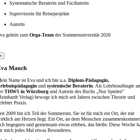
Systematische Beraterin und Faciliatorin
Supervisorin für Reiseprojekte
Autorin
va gehört zum
Orga-Team
der Sommeruniversität 2026
×
Eva Mauch
ein Name ist Eva und ich bin u.a.
Diplom-Pädagogin,
rlebnispädagogin
und
systemische Beraterin
. Als Lehrbeauftragte a
er
THWS in Würzburg
und Autorin des Buchs „Nur Spielen”
Reinhardt Verlag) bewege ich mich seit Jahren zwischen Theorie und
elebter Praxis.
eit 2009 bin ich Teil der Sommeruni. Sie ist für mich ein Ort, der mir
irklich am Herzen liegt. Ein Ort, an dem Menschen zusammenkommen
ich begegnen und gemeinsam etwas erleben, das bleibt. Diese Woche h
ür mich jedes Mal etwas Besonderes.