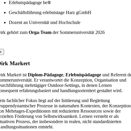
Erlebnispädagoge be
®
Geschäftsführung erlebnistage Harz gGmbH
Dozent an Universität und Hochschule
irk gehört zum
Orga-Team
der Sommeruniversität 2026
×
irk Markert
irk Markert ist
Diplom-Pädagoge
,
Erlebnispädagoge
und Referent d
ommeruniversität. Er verantwortet die Konzeption, Organisation und
urchführung mehrtägiger Outdoor-Settings, in denen Lernen
onsequent erfahrungsbasiert und handlungsorientiert gestaltet wird.
ein fachlicher Fokus liegt auf der Initiierung und Begleitung
ruppendynamischer Prozesse in naturnahen Kontexten, der Konzeption
on Mehrtages-Expeditionen mit reduzierten Ressourcen sowie der
ezielten Förderung von Selbstwirksamkeit. Lernen versteht er als
ituativen Prozess, der insbesondere in realen, nicht standardisierten
andlungssituationen entsteht.