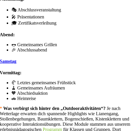
🎭 Abschlussveranstaltung
🎤 Präsentationen
🎓 Zertifikatsverleihung
Abend:
🌭 Gemeinsames Grillen
🎉 Abschlussabend
Samstag
Vormittag:
🥐 Letztes gemeinsames Frühstück
🧹 Gemeinsames Aufräumen
🧡 Abschiedsaktion
🚗 Heimreise
*
Was verbirgt sich hinter den „Outdooraktivitäten“?
Je nach
Wetterlage erwarten dich spannende Highlights wie Lianengang,
Stollenbegehungen, Baumklettern, Bogenschießen, Kistenklettern und
kooperative Interaktionsübungen. Diese Module stammen aus unserem
erlebnispädagogischen
Programm
für Klassen und Gruppen. Dort