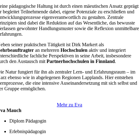
eine pädagogische Haltung ist durch einen mäeutischen Ansatz geprägt
r begleitet Teilnehmende dabei, eigene Potenziale zu erschließen und
ntwicklungsprozesse eigenverantwortlich zu gestalten. Zentrale
rinzipien sind dabei die Reduktion auf das Wesentliche, das bewusste
erlassen gewohnter Handlungsmuster sowie die Reflexion unmittelbare
rfahrungen.
eben seiner praktischen Tätigkeit ist Dirk Markert als
ehrbeauftragter
an mehreren
Hochschulen
aktiv und integriert
nterschiedliche fachliche Perspektiven in seine Arbeit, insbesondere
urch den Austausch mit
Partnerhochschulen in Finnland
.
ie Natur fungiert für ihn als zentraler Lern- und Erfahrungsraum – im
arz ebenso wie in abgelegenen Regionen Lapplands. Hier entstehen
ernprozesse, die eine intensive Auseinandersetzung mit sich selbst und
er Gruppe ermöglichen.
Mehr zu Eva
va Mauch
Diplom Pädagogin
Erlebnispädagogin