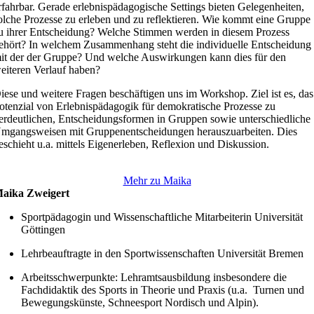
rfahrbar. Gerade erlebnispädagogische Settings bieten Gelegenheiten,
olche Prozesse zu erleben und zu reflektieren. Wie kommt eine Gruppe
u ihrer Entscheidung? Welche Stimmen werden in diesem Prozess
ehört? In welchem Zusammenhang steht die individuelle Entscheidung
it der der Gruppe? Und welche Auswirkungen kann dies für den
eiteren Verlauf haben?
iese und weitere Fragen beschäftigen uns im Workshop. Ziel ist es, das
otenzial von Erlebnispädagogik für demokratische Prozesse zu
erdeutlichen, Entscheidungsformen in Gruppen sowie unterschiedliche
mgangsweisen mit Gruppenentscheidungen herauszuarbeiten. Dies
eschieht u.a. mittels Eigenerleben, Reflexion und Diskussion.
Mehr zu Maika
aika Zweigert
Sportpädagogin und Wissenschaftliche Mitarbeiterin Universität
Göttingen
Lehrbeauftragte in den Sportwissenschaften Universität Bremen
Arbeitsschwerpunkte: Lehramtsausbildung insbesondere die
Fachdidaktik des Sports in Theorie und Praxis (u.a. Turnen und
Bewegungskünste, Schneesport Nordisch und Alpin).