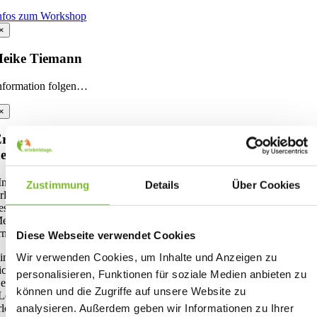
nfos zum Workshop
×
Heike Tiemann
nformation folgen…
×
rlebnispädagogik inklusiv - Strategien und Prinzipien
er Umsetzung
Inklusion“ ist ein Thema, dass in den vergangenen Jahren auch in der
Zustimmung
Details
Über Cookies
rlebnispädagogik immer mehr an Bedeutung gewonnen hat. Sie ist in
esonderem Maße geeignet, Aktivitäten zu gestalten, die die Vielfalt von
enschen mitdenken und allen eine gleichberechtigte Teilhabe
rmöglichen.
Diese Webseite verwendet Cookies
Wir verwenden Cookies, um Inhalte und Anzeigen zu
in wichtiger Grund dafür ist, dass sich die handlungsorientierte Metho
icht an engen Normen orientiert: Weder in Bezug auf eine spezifische
personalisieren, Funktionen für soziale Medien anbieten zu
ewegungsausführung noch hinsichtlich einer bestimmten
können und die Zugriffe auf unsere Website zu
Leistungsfähigkeit“, die zwingend notwendig wäre um an
analysieren. Außerdem geben wir Informationen zu Ihrer
rlebnispädagogischen Aktivitäten teilzuhaben. Für die Erlebnispädagog