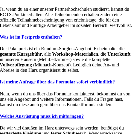
Ja, wenn du an einer unserer Partnerhochschulen studierst, kannst du
ECTS-Punkte erhalten. Alle Teilnehmenden erhalten zudem eine
offizielle Teilnahmebescheinigung von erlebnistage, die für den
Lebenslauf und künftige Arbeitgeber im sozialen Bereich wertvoll ist.
Was ist im Festpreis enthalten?
Der Paketpreis ist ein Rundum-Sorglos-Angebot. Er beinhaltet die
gesamte Kursgebühr
, alle
Workshop-Materialien
, die
Unterkunft
in unseren Häusern (Mehrbettzimmer) sowie die komplette
Vollverpflegung
(Mitmach-Konzept). Lediglich deine An- und
Abreise in den Harz organisierst du selbst.
Ist meine Anfrage über das Formular sofort verbindlich?
Nein, wenn du uns über das Formular kontaktierst, bekommst du von
uns ein Angebot und weitere Informationen. Falls du Fragen hast,
kannst du diese auch gern über das Kontaktformular stellen.
Welche Ausrüstung muss ich mitbringen?
Da wir viel draußen im Harz unterwegs sein werden, benötigst du
wetterfeste Kleidung
und
festes Schuhwerk
. Wanderrucksäcke,