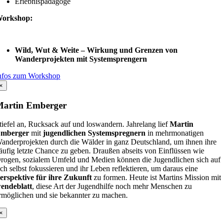
Erlebnispädagoge
orkshop:
Wild, Wut & Weite – Wirkung und Grenzen von
Wanderprojekten mit Systemsprengern
nfos zum Workshop
×
Martin Emberger
tiefel an, Rucksack auf und loswandern. Jahrelang lief
Martin
mberger
mit
jugendlichen Systemspregnern
in mehrmonatigen
anderprojekten durch die Wälder in ganz Deutschland, um ihnen ihre
äufig letzte Chance zu geben. Draußen abseits von Einflüssen wie
rogen, sozialem Umfeld und Medien können die Jugendlichen sich auf
ich selbst fokussieren und ihr Leben reflektieren, um daraus eine
erspektive für ihre Zukunft
zu formen. Heute ist Martins Mission mi
endeblatt
, diese Art der Jugendhilfe noch mehr Menschen zu
rmöglichen und sie bekannter zu machen.
×