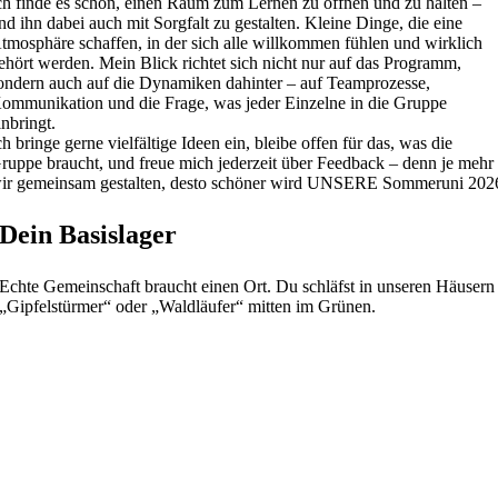
ch finde es schön, einen Raum zum Lernen zu öffnen und zu halten –
nd ihn dabei auch mit Sorgfalt zu gestalten. Kleine Dinge, die eine
tmosphäre schaffen, in der sich alle willkommen fühlen und wirklich
ehört werden. Mein Blick richtet sich nicht nur auf das Programm,
ondern auch auf die Dynamiken dahinter – auf Teamprozesse,
ommunikation und die Frage, was jeder Einzelne in die Gruppe
inbringt.
ch bringe gerne vielfältige Ideen ein, bleibe offen für das, was die
ruppe braucht, und freue mich jederzeit über Feedback – denn je mehr
ir gemeinsam gestalten, desto schöner wird UNSERE Sommeruni 202
Dein Basislager
Echte Gemeinschaft braucht einen Ort. Du schläfst in unseren Häusern
„Gipfelstürmer“ oder „Waldläufer“ mitten im Grünen.