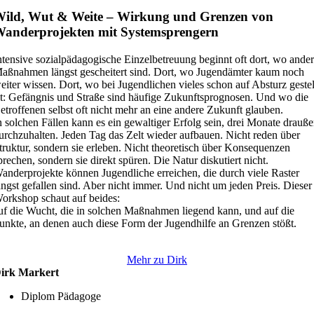
ild, Wut & Weite – Wirkung und Grenzen von
anderprojekten mit Systemsprengern
ntensive sozialpädagogische Einzelbetreuung beginnt oft dort, wo ande
aßnahmen längst gescheitert sind. Dort, wo Jugendämter kaum noch
eiter wissen. Dort, wo bei Jugendlichen vieles schon auf Absturz gestel
st: Gefängnis und Straße sind häufige Zukunftsprognosen. Und wo die
etroffenen selbst oft nicht mehr an eine andere Zukunft glauben.
n solchen Fällen kann es ein gewaltiger Erfolg sein, drei Monate drauß
urchzuhalten. Jeden Tag das Zelt wieder aufbauen. Nicht reden über
truktur, sondern sie erleben. Nicht theoretisch über Konsequenzen
prechen, sondern sie direkt spüren. Die Natur diskutiert nicht.
anderprojekte können Jugendliche erreichen, die durch viele Raster
ängst gefallen sind. Aber nicht immer. Und nicht um jeden Preis. Dieser
orkshop schaut auf beides:
uf die Wucht, die in solchen Maßnahmen liegend kann, und auf die
unkte, an denen auch diese Form der Jugendhilfe an Grenzen stößt.
Mehr zu Dirk
irk Markert
Diplom Pädagoge