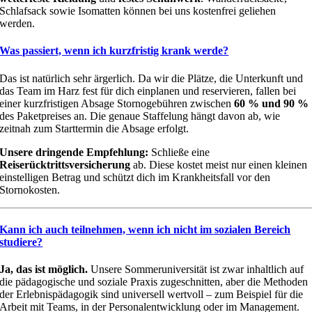
Schlafsack sowie Isomatten können bei uns kostenfrei geliehen
werden.
Was passiert, wenn ich kurzfristig krank werde?
Das ist natürlich sehr ärgerlich. Da wir die Plätze, die Unterkunft und
das Team im Harz fest für dich einplanen und reservieren, fallen bei
einer kurzfristigen Absage Stornogebühren zwischen
60 % und 90 %
des Paketpreises an. Die genaue Staffelung hängt davon ab, wie
zeitnah zum Starttermin die Absage erfolgt.
Unsere dringende Empfehlung:
Schließe eine
Reiserücktrittsversicherung
ab. Diese kostet meist nur einen kleinen
einstelligen Betrag und schützt dich im Krankheitsfall vor den
Stornokosten.
Kann ich auch teilnehmen, wenn ich nicht im sozialen Bereich
studiere?
Ja, das ist möglich.
Unsere Sommeruniversität ist zwar inhaltlich auf
die pädagogische und soziale Praxis zugeschnitten, aber die Methoden
der Erlebnispädagogik sind universell wertvoll – zum Beispiel für die
Arbeit mit Teams, in der Personalentwicklung oder im Management.