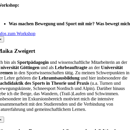
orkshop:
Was machen Bewegung und Sport mit mir? Was bewegt mic
nfos zum Workshop
×
aika Zweigert
ch bin als
Sportpädagogin
und wissenschaftliche Mitarbeiterin an der
niversität Göttingen
und als
Lehrbeauftragte
an der
Universität
remen
in den Sportwissenschaften tätig. Zu meinen Schwerpunkten in
er Lehre gehören die
Lehramtsausbildung
und hier insbesondere die
achdidaktik des Sports in Theorie und Praxis
(u.a. Turnen und
ewegungskünste, Schneesport Nordisch und Alpin). Darüber hinaus
iebe ich die Berge, das Wandern, (Trail-)Laufen und Schwimmen.
nsbesondere im Exkursionsbereich motiviert mich die intensive
usammenarbeit mit den Studierenden und die Verbindung von
aturerfahrung und gemeinschaftlichem Lernen.
×