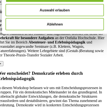
×
Auswahl erlauben
imone Prager, M.A.
imone ist Sozialarbeiterin mit einem
Schwerpunkt auf
Ablehnen
transkulturelle) Abenteuer- und Erlebnispädagogik
. Sie hat in
illingen-Schwenningen, Marburg, Oslo und Ambleside, studiert. Nach
inigen Stationen in der Kinder- und Jugendhilfe arbeitet Sie heute als
ehrkraft für besondere Aufgaben
an der Ostfalia Hochschule. Hier
ehrt Sie im Bereich
Abenteuer- und Erlebnispädagogik
und
eranstaltet angewandte Seminare (z.B. Klettern, Wagnis,
aturerfahrungen). Weitere Lehrgebiete sind (Gestalt-)Beratung sowie
er Theorie-Praxis-Transfer Sozialer Arbeit.
×
er entscheidet? Demokratie erleben durch
rlebnispädagogik
n diesem Workshop befassen wir uns mit Entscheidungsprozessen in
ruppen. Für ein demokratisches Miteinander ist das grundlegend. In
nbetracht globaler Entwicklungen, die demokratische Strukturen
erausfordern und destabilisieren, gewinnt das Thema zunehmend an
edeutung. Demokratie wird in konkreten Entscheidungsprozessen