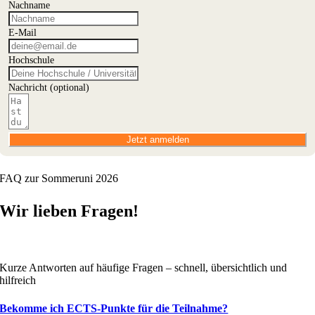
Nachname
E-Mail
Hochschule
Nachricht (optional)
Jetzt anmelden
FAQ zur Sommeruni 2026
Wir lieben Fragen!
Kurze Antworten auf häufige Fragen – schnell, übersichtlich und
hilfreich
Bekomme ich ECTS-Punkte für die Teilnahme?