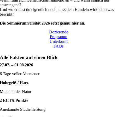
Wann fühlt sich Gemeinschaft stärkend an – und wann einfach nur
anstrengend?
Und wo erlebst du eigentlich noch, dass dein Handeln wirklich etwas
bewirkt?
Die Sommeruniversität 2026 setzt genau hier an.
Dozierende
Programm
Unterkunft
FAQs
Alle Fakten auf einen Blick
27.07. – 01.08.2026
6 Tage voller Abenteuer
Hohegeiß / Harz
Mitten in der Natur
2 ECTS-Punkte
Anerkannte Studienleistung