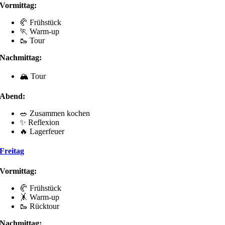
Vormittag:
🥐 Frühstück
🏃 Warm-up
🥾 Tour
Nachmittag:
🏔️ Tour
Abend:
🥗 Zusammen kochen
✨ Reflexion
🔥 Lagerfeuer
Freitag
Vormittag:
🥐 Frühstück
🤸 Warm-up
🥾 Rücktour
Nachmittag: