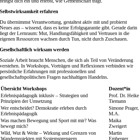
bringst dich ein und erlebst, wie Gemeinschaft trägt.
Selbstwirksamkeit erfahren
Du übernimmst Verantwortung, gestaltest aktiv mit und probierst
Neues aus – wissend, dass es keine Erfolgsgarantie gibt. Gerade darin
liegt der Lernraum: Mut, Handlungsfähigkeit und Vertrauen in die
eigenen Ressourcen wachsen durch Tun, nicht durch Zuschauen.
Gesellschaftlich wirksam werden
Soziale Arbeit braucht Menschen, die sich als Teil von Veränderung
verstehen. In Workshops, Vorträgen und Reflexionen verbinden wir
persönliche Erfahrungen mit professionellen und
gesellschaftspolitischen Fragen nachhaltigen Handelns.
Übersicht Workshops
Dozent*in
Erlebnispädagogik inklusiv – Strategien und
Prof. Dr. Heike
Prinzipien der Umsetzung
Tiemann
Wer entscheidet? Demokratie erleben durch
Simone Prager,
Erlebnispädagogik
M.A.
Was machen Bewegung und Sport mit mir? Was
Maika
bewegt mich?
Zweigert
Wild, Wut & Weite – Wirkung und Grenzen von
Martin
Wanderprojekten mit Systemsprengern
Emberger