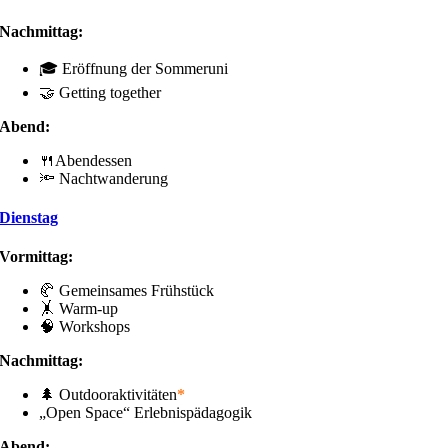
Nachmittag:
🎓 Eröffnung der Sommeruni
🤝 Getting together
Abend:
🍴Abendessen
🔦 Nachtwanderung
Dienstag
Vormittag:
🥐 Gemeinsames Frühstück
🤸 Warm-up
🧠 Workshops
Nachmittag:
🌲 Outdooraktivitäten
*
„Open Space“ Erlebnispädagogik
Abend: