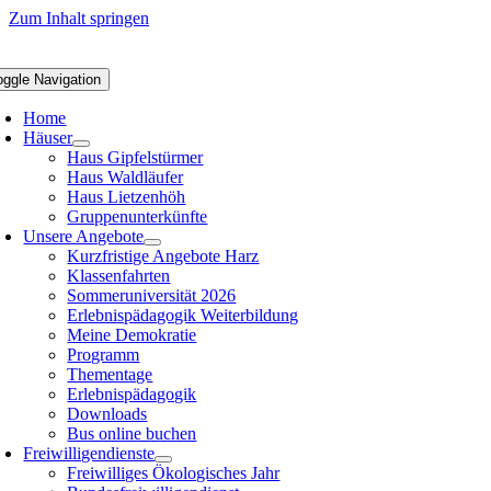
Zum Inhalt springen
oggle Navigation
Home
Häuser
Haus Gipfelstürmer
Haus Waldläufer
Haus Lietzenhöh
Gruppenunterkünfte
Unsere Angebote
Kurzfristige Angebote Harz
Klassenfahrten
Sommeruniversität 2026
Erlebnispädagogik Weiterbildung
Meine Demokratie
Programm
Thementage
Erlebnispädagogik
Downloads
Bus online buchen
Freiwilligendienste
Freiwilliges Ökologisches Jahr