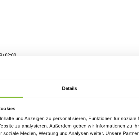
39+02:00
tur!
Details
aldläufer
,
Haus Lietzenhöh
– bieten Ihnen und Ihrer Gruppe die ideal
gruppe anreisen: Hier finden Sie genau den richtigen Ort für gemeins
Cookies
Freizeitmöglichkeiten direkt vor der Tür. Egal ob Wanderungen, Abent
nde.
nhalte und Anzeigen zu personalisieren, Funktionen für soziale
Website zu analysieren. Außerdem geben wir Informationen zu I
r soziale Medien, Werbung und Analysen weiter. Unsere Partner