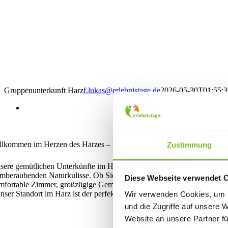
Gruppenunterkunft Harz
f.lukas@erlebnistage.de
2026-05-30T01:55:
llkommen im Herzen des Harzes – Ihr perfektes Wochenende in der Na
Zustimmung
sere gemütlichen Unterkünfte im Harz – die Häuser
Gipfelstürmer
,
W
emberaubenden Naturkulisse. Ob Sie als Familie, Verein oder Freundes
Diese Webseite verwendet 
mfortable Zimmer, großzügige Gemeinschaftsbereiche und vielfältige 
unser Standort im Harz ist der perfekte Ausgangspunkt für Ihr Wochene
Wir verwenden Cookies, um I
und die Zugriffe auf unsere 
Website an unsere Partner fü