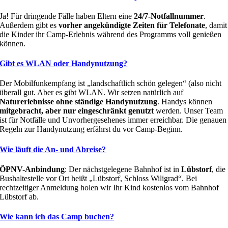
Ja! Für dringende Fälle haben Eltern eine
24/7-Notfallnummer
.
Außerdem gibt es
vorher angekündigte Zeiten für Telefonate
, damit
die Kinder ihr Camp-Erlebnis während des Programms voll genießen
können.
Gibt es WLAN oder Handynutzung?
Der Mobilfunkempfang ist „landschaftlich schön gelegen“ (also nicht
überall gut. Aber es gibt WLAN. Wir setzen natürlich auf
Naturerlebnisse ohne ständige Handynutzung
. Handys können
mitgebracht, aber nur eingeschränkt genutzt
werden. Unser Team
ist für Notfälle und Unvorhergesehenes immer erreichbar. Die genauen
Regeln zur Handynutzung erfährst du vor Camp-Beginn.
Wie läuft die An- und Abreise?
ÖPNV-Anbindung
: Der nächstgelegene Bahnhof ist in
Lübstorf
, die
Bushaltestelle vor Ort heißt „Lübstorf, Schloss Wiligrad“. Bei
rechtzeitiger Anmeldung holen wir Ihr Kind kostenlos vom Bahnhof
Lübstorf ab.
Wie kann ich das Camp buchen?