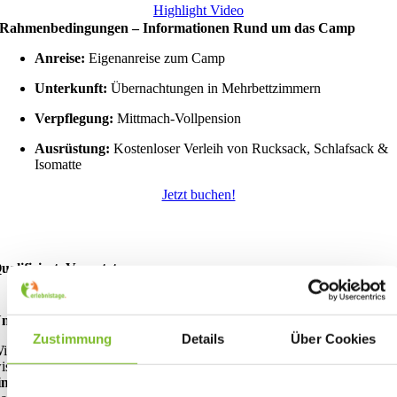
Highlight Video
Rahmenbedingungen – Informationen Rund um das Camp
Anreise:
Eigenanreise zum Camp
Unterkunft:
Übernachtungen in Mehrbettzimmern
Verpflegung:
Mittmach-Vollpension
Ausrüstung:
Kostenloser Verleih von Rucksack, Schlafsack &
Isomatte
Jetzt buchen!
ualifiziert. Vernetzt.
nser Betreuungskonzept – Sicherheit & Verlässlichkeit
Zustimmung
Details
Über Cookies
ir wissen, wie wichtig es Eltern ist, ihre Kinder gut aufgehoben zu
issen. Deshalb legen wir besonderen Wert auf eine
professionelle,
infühlsame und verlässliche Betreuung
während des gesamten