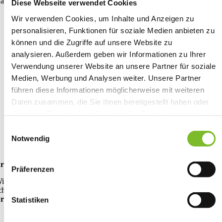
amps.
Diese Webseite verwendet Cookies
Persönliche Betreuung:
Unsere
geschulten
Wir verwenden Cookies, um Inhalte und Anzeigen zu
Erlebnispädagog*innen
begleiten die Teilnehmenden mit
personalisieren, Funktionen für soziale Medien anbieten zu
Erfahrung & Herz
können und die Zugriffe auf unsere Website zu
Optimaler Betreuungsschlüssel:
1 Teamer pro 10 Kinder
sorgt
analysieren. Außerdem geben wir Informationen zu Ihrer
für individuelle Unterstützung & Sicherheit
Verwendung unserer Website an unsere Partner für soziale
Medien, Werbung und Analysen weiter. Unsere Partner
Rund um die Uhr Betreuung:
Unser Team ist
immer
ansprechbar
, auch nachts.
führen diese Informationen möglicherweise mit weiteren
Daten zusammen, die Sie ihnen bereitgestellt haben oder
Sicherheitsstandards:
Alle Betreuer*innen haben ein
erweiterte
polizeiliches Führungszeugnis & Erste-Hilfe-Ausbildung
die sie im Rahmen Ihrer Nutzung der Dienste gesammelt
haben.
Einwilligungsauswahl
Unsere Mission:
Jedes Kind soll sich
sicher & wohl fühlen
, neu
Herausforderungen meistern und unvergessliche Erlebnisse
Notwendig
sammeln
rreichbarkeit für Eltern – Immer informiert
Präferenzen
ir möchten, dass Eltern ihre Kinder
mit einem guten Gefühl
ins Cam
chicken. Deshalb sorgen wir für eine
klare Kommunikation &
rreichbarkeit
während des gesamten Aufenthalts.
Statistiken
Unsere Maßnahme für eine Sorgenfreie Zeit: