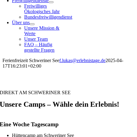
Freiwilligendienste
Freiwilliges
Ökologisches Jahr
Bundesfreiwilligendienst
Über uns
Unsere Mission &
Werte
Unser Team
FAQ – Häufig
gestellte Fragen
Ferienfreizeit Schweriner See
f.lukas@erlebnistage.de
2025-04-
17T16:23:01+02:00
Erlebnis-Camp Schweriner See
DIREKT AM SCHWERINER SEE
Unsere Camps – Wähle dein Erlebnis!
Eine Woche Tagescamp
Hüttencamp am Schweriner See