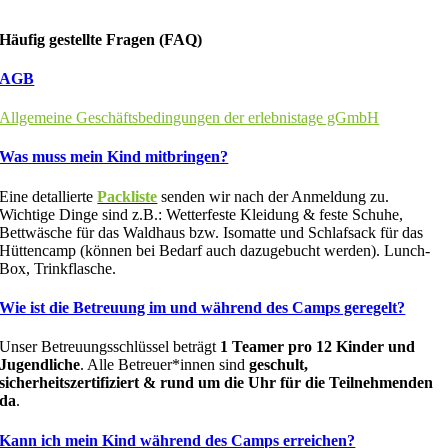
Häufig gestellte Fragen (FAQ)
AGB
Allgemeine Geschäftsbedingungen der erlebnistage gGmbH
Was muss mein Kind mitbringen?
Eine detallierte
Packliste
senden wir nach der Anmeldung zu.
Wichtige Dinge sind z.B.: Wetterfeste Kleidung & feste Schuhe,
Bettwäsche für das Waldhaus bzw. Isomatte und Schlafsack für das
Hüttencamp (können bei Bedarf auch dazugebucht werden). Lunch-
Box, Trinkflasche.
Wie ist die Betreuung im und während des Camps geregelt?
Unser Betreuungsschlüssel beträgt
1 Teamer pro 12 Kinder und
Jugendliche
. Alle Betreuer*innen sind
geschult,
sicherheitszertifiziert & rund um die Uhr für die Teilnehmenden
da
.
Kann ich mein Kind während des Camps erreichen?