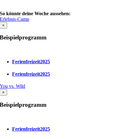
So könnte deine Woche aussehen:
Erlebnis-Camp
×
Beispielprogramm
Ferienfreizeit2025
Ferienfreizeit2025
You vs. Wild
×
Beispielprogramm
Ferienfreizeit2025