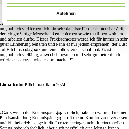
Ablehnen
„Ich war fünf Monate an diesem wundervollen Ort und durfte
unglaublich viel lernen. Ich bin sehr dankbar für diese intensive Zeit, in
der ich großartige Menschen kennenlernen sowie mit ihnen wohnen
und arbeiten durfte. Dieses Praxissemester werde ich für immer in sehr
guter Erinnerung behalten und kann es nur jedem empfehlen, der Lust
auf Erlebnispädagogik und eine tolle Gemeinschaft hat. Es ist
unglaublich vielfältig, abwechslungsreich und sehr gut betreut. Ich
würde es jederzeit wieder dort machen!“
Lioba Kuhn
Pflichtpraktikum 2024
„Ganz wie in der Erlebnispädagogik üblich, habe ich während meiner
Praxisausbildung Erlebnispädagogik oft meine Komfortzone verlassen
und bin bei erlebnistage in die Lernzone eingetaucht. In einem tollen
Setting habe ich fachlich, aber auch persönlich eine Menge lernen