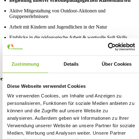
Begleitung unserer erlebnispädagogischen Klassenfahrten
Aktive Mitgestaltung von Outdoor-Aktionen und
Gruppenerlebnissen
Arbeit mit Kindern und Jugendlichen in der Natur
Einblicke in die pädagogische Arbeit & wertvolle Soft Skills
Betreuung durch erfahrene Teamer*innen
Unterkunft in unserer Teamenden-WG
Zustimmung
Details
Über Cookies
eine Vorteile bei erlebnistage
Diese Webseite verwendet Cookies
Lernen durch Erleben:
Entwickle Persönlichkeit, Selbstvertraue
und Teamfähigkeit.
Wir verwenden Cookies, um Inhalte und Anzeigen zu
personalisieren, Funktionen für soziale Medien anbieten zu
Tolles Team:
Kollegiales Miteinander und echte Wertschätzung.
können und die Zugriffe auf unsere Website zu
Alles inklusive:
Unterkunft, Verpflegung und Taschengeld sind
analysieren. Außerdem geben wir Informationen zu Ihrer
gesichert.
Verwendung unserer Website an unsere Partner für soziale
Feedbackkultur:
Du wirst begleitet, gefördert und individuell
Medien, Werbung und Analysen weiter. Unsere Partner
betreut.